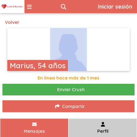
Iniciar sesión
Volver
Marius, 54 años
En línea hace más de 1 mes
Enviar Crush
Compartir
Mensajes
Perfil