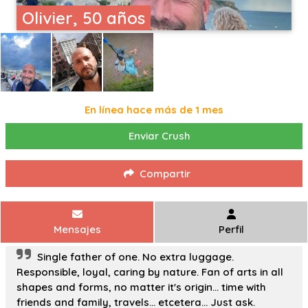
Olivier, 50 años
En línea hace más de 1 mes
Enviar Crush
Compartir
Mensajes
Perfil
Single father of one. No extra luggage.
Responsible, loyal, caring by nature. Fan of arts in all
shapes and forms, no matter it's origin... time with
friends and family, travels... etcetera... Just ask.