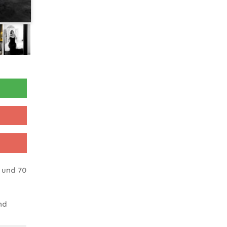
 und 70
nd