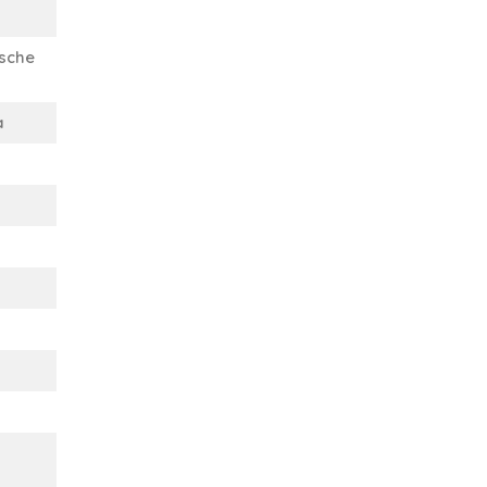
sche
a