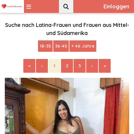
Einloggen
Suche nach Latina-Frauen und Frauen aus Mittel-
und Südamerika
18-35
36-45
+ 46 Jahre
«
‹
1
2
3
›
»