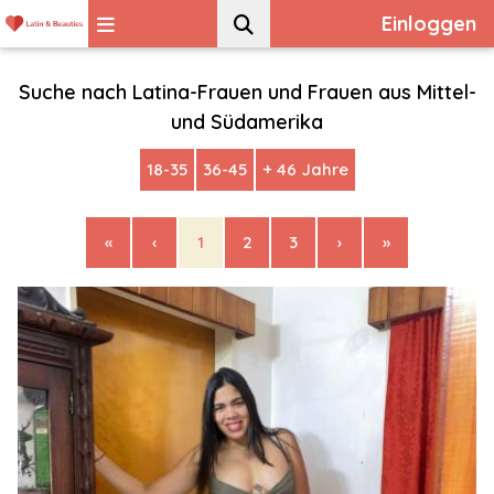
Einloggen
Suche nach Latina-Frauen und Frauen aus Mittel-
und Südamerika
18-35
36-45
+ 46 Jahre
«
‹
1
2
3
›
»