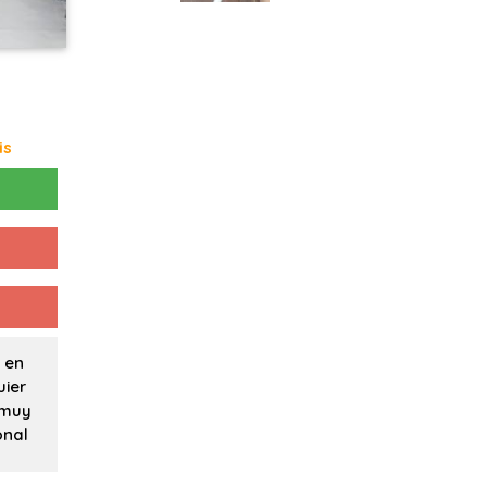
is
 en
uier
 muy
onal