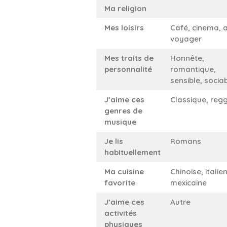
Ma religion
Mes loisirs
Café, cinema, 
voyager
Mes traits de
Honnête,
personnalité
romantique,
sensible, socia
J’aime ces
Classique, reg
genres de
musique
Je lis
Romans
habituellement
Ma cuisine
Chinoise, italie
favorite
mexicaine
J’aime ces
Autre
activités
physiques