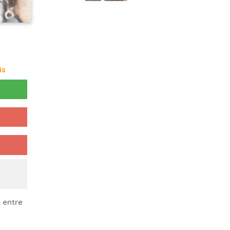
is
 entre