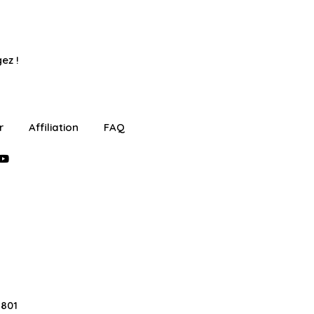
ez !
r
Affiliation
FAQ
2801