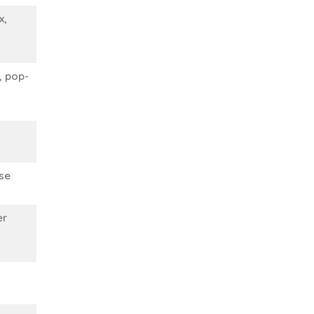
x,
, pop-
ise
er