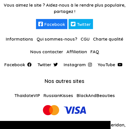
Vous aimez le site ? Aidez-nous à le rendre plus populaire,
partagez !
Facebook
Twitter
Informations
Qui sommes-nous?
CGU
Charte qualité
Nous contacter
Affiliation
FAQ
Facebook
Twitter
Instagram
YouTube
Nos autres sites
ThaidateVIP
RussianKisses
BlackAndBeauties
Global Solutions Medias LLC 30 N Gould St Ste R Sheridan,