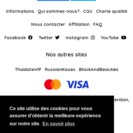
Informations
Qui sommes-nous?
CGU
Charte qualité
Nous contacter
Affiliation
FAQ
Facebook
Twitter
Instagram
YouTube
Nos autres sites
ThaidateVIP
RussianKisses
BlackAndBeauties
Global Solutions Medias LLC 30 N Gould St Ste R Sheridan,
WY 82801
Ce site utilise des cookies pour vous
assurer d'obtenir la meilleure expérience
+14242081461
sur notre site.
En savoir plus
Copyright 2026 LATINANDBEAUTIES