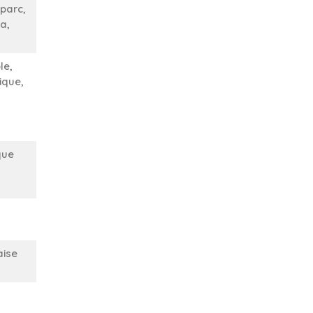
parc,
a,
le,
ique,
que
aise