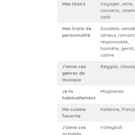
Mes loisirs
Voyager, amis, 
concerts, cinem
café
Mes traits de
Sociable, sensib
personnalité
sérieux, romant
responsable,
honnête, gentil,
calme
J’aime ces
Reggae, classi
genres de
musique
Je lis
Magazines
habituellement
Ma cuisine
Italienne, franç
favorite
J’aime ces
Volleyball
activités