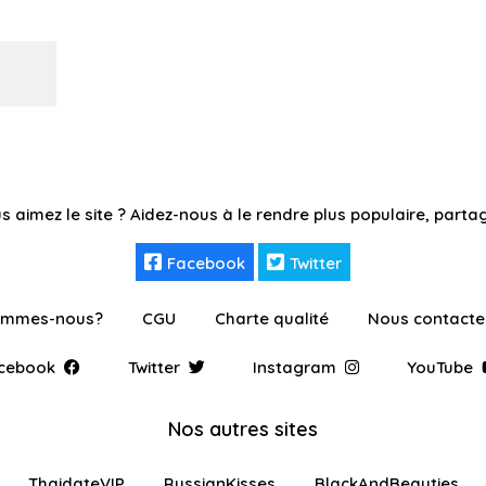
s aimez le site ? Aidez-nous à le rendre plus populaire, partag
Facebook
Twitter
ommes-nous?
CGU
Charte qualité
Nous contacte
cebook
Twitter
Instagram
YouTube
Nos autres sites
ThaidateVIP
RussianKisses
BlackAndBeauties