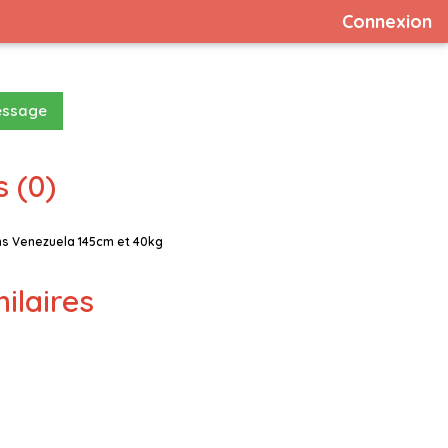
Connexion
essage
 (0)
s Venezuela 145cm et 40kg
milaires