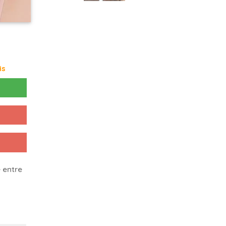
is
 entre