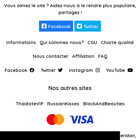
Vous aimez le site ? Aidez-nous à le rendre plus populaire,
partagez !
Facebook
Twitter
Informations
Qui sommes-nous?
CGU
Charte qualité
Nous contacter
Affiliation
FAQ
Facebook
Twitter
Instagram
YouTube
Nos autres sites
ThaidateVIP
RussianKisses
BlackAndBeauties
Global Solutions Medias LLC 30 N Gould St Ste R Sheridan,