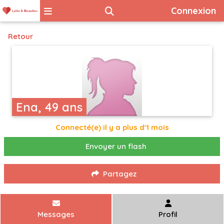
Connexion
Retour
Ena, 49 ans
Connecté(e) il y a plus d'1 mois
Envoyer un flash
Partagez
Messages
Profil