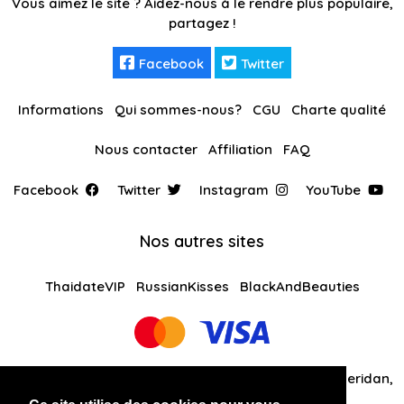
Vous aimez le site ? Aidez-nous à le rendre plus populaire,
partagez !
Facebook
Twitter
Informations
Qui sommes-nous?
CGU
Charte qualité
Nous contacter
Affiliation
FAQ
Facebook
Twitter
Instagram
YouTube
Nos autres sites
ThaidateVIP
RussianKisses
BlackAndBeauties
Global Solutions Medias LLC 30 N Gould St Ste R Sheridan,
WY 82801