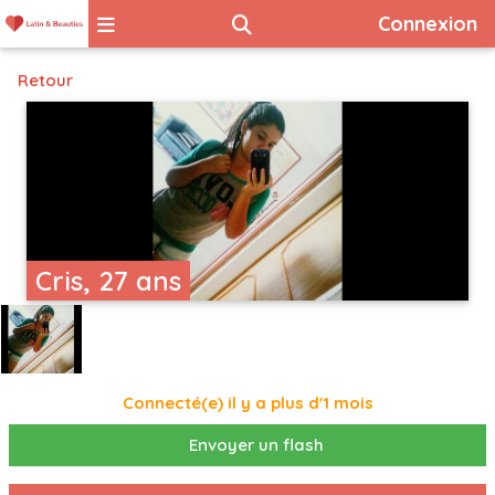
Connexion
Retour
Cris, 27 ans
Connecté(e) il y a plus d'1 mois
Envoyer un flash