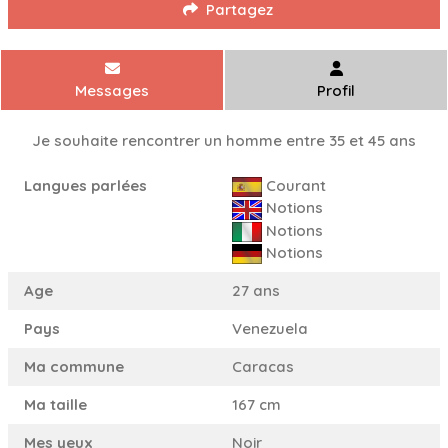
Partagez
Messages
Profil
Je souhaite rencontrer un homme entre 35 et 45 ans
Langues parlées
Courant
Notions
Notions
Notions
Age
27 ans
Pays
Venezuela
Ma commune
Caracas
Ma taille
167 cm
Mes yeux
Noir