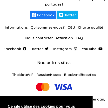
partagez !
Facebook
Twitter
Informations
Qui sommes-nous?
CGU
Charte qualité
Nous contacter
Affiliation
FAQ
Facebook
Twitter
Instagram
YouTube
Nos autres sites
ThaidateVIP
RussianKisses
BlackAndBeauties
Global Solutions Medias LLC 30 N Gould St Ste R Sheridan,
WY 82801
Ce site utilise des cookies pour vous