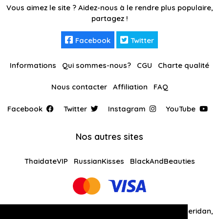
Vous aimez le site ? Aidez-nous à le rendre plus populaire,
partagez !
Facebook
Twitter
Informations
Qui sommes-nous?
CGU
Charte qualité
Nous contacter
Affiliation
FAQ
Facebook
Twitter
Instagram
YouTube
Nos autres sites
ThaidateVIP
RussianKisses
BlackAndBeauties
Global Solutions Medias LLC 30 N Gould St Ste R Sheridan,