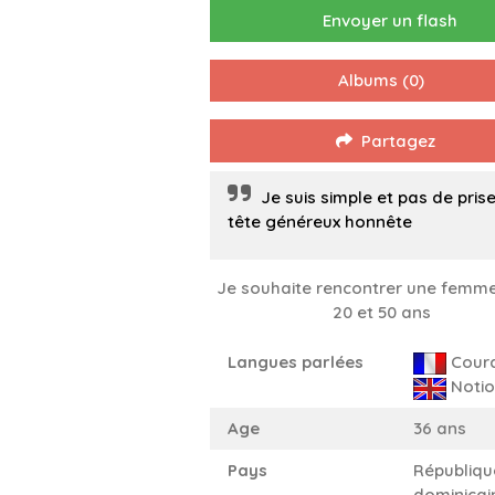
Envoyer un flash
Albums
(0)
Partagez
Je suis simple et pas de pris
tête généreux honnête
Je souhaite rencontrer une femme
20 et 50 ans
Langues parlées
Cour
Notio
Age
36 ans
Pays
Républiqu
dominicai