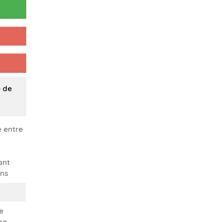
e de
 entre
ant
ns
e
ne