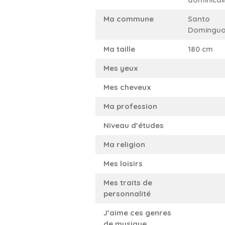
Ma commune
Santo
Domingu
Ma taille
180 cm
Mes yeux
Mes cheveux
Ma profession
Niveau d’études
Ma religion
Mes loisirs
Mes traits de
personnalité
J’aime ces genres
de musique