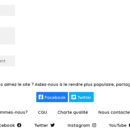
ant
s aimez le site ? Aidez-nous à le rendre plus populaire, partag
Facebook
Twitter
ommes-nous?
CGU
Charte qualité
Nous contacte
cebook
Twitter
Instagram
YouTube