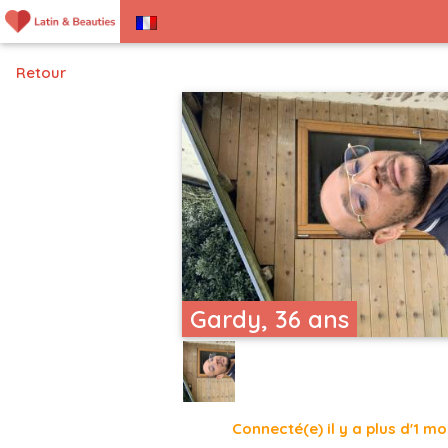
Retour
Gardy, 36 ans
Connecté(e) il y a plus d'1 mo