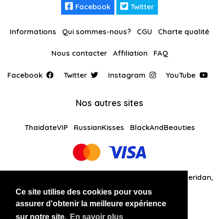
Facebook
Twitter
Informations
Qui sommes-nous?
CGU
Charte qualité
Nous contacter
Affiliation
FAQ
Facebook
Twitter
Instagram
YouTube
Nos autres sites
ThaidateVIP
RussianKisses
BlackAndBeauties
Global Solutions Medias LLC 30 N Gould St Ste R Sheridan,
WY 82801
Ce site utilise des cookies pour vous
assurer d'obtenir la meilleure expérience
+14242081461
sur notre site.
En savoir plus