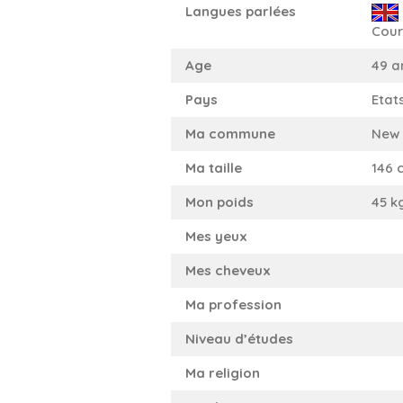
Langues parlées
Cour
Age
49 a
Pays
Etat
Ma commune
New 
Ma taille
146 
Mon poids
45 k
Mes yeux
Mes cheveux
Ma profession
Niveau d’études
Ma religion