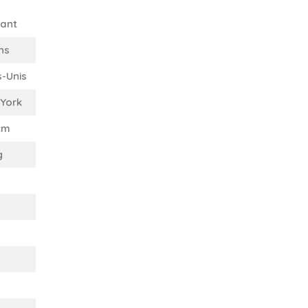
ant
ns
s-Unis
York
cm
g