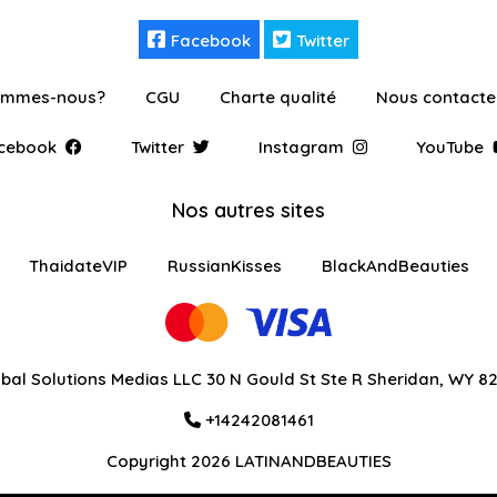
Facebook
Twitter
ommes-nous?
CGU
Charte qualité
Nous contacte
cebook
Twitter
Instagram
YouTube
Nos autres sites
ThaidateVIP
RussianKisses
BlackAndBeauties
bal Solutions Medias LLC 30 N Gould St Ste R Sheridan, WY 8
+14242081461
Copyright 2026 LATINANDBEAUTIES