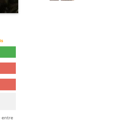
is
 entre