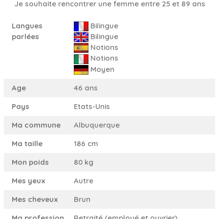
Je souhaite rencontrer une femme entre 25 et 89 ans
Langues
Bilingue
parlées
Bilingue
Notions
Notions
Moyen
Age
46 ans
Pays
Etats-Unis
Ma commune
Albuquerque
Ma taille
186 cm
Mon poids
80 kg
Mes yeux
Autre
Mes cheveux
Brun
Ma profession
Retraité (employé et ouvrier)