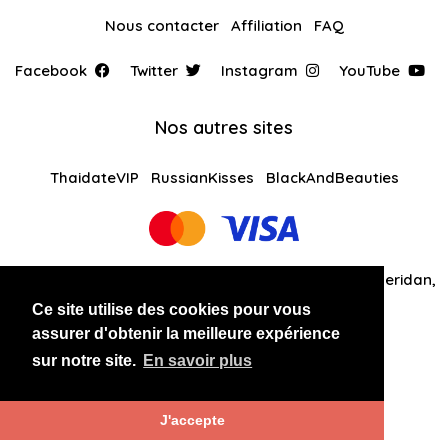
Nous contacter
Affiliation
FAQ
Facebook
Twitter
Instagram
YouTube
Nos autres sites
ThaidateVIP
RussianKisses
BlackAndBeauties
Global Solutions Medias LLC 30 N Gould St Ste R Sheridan,
WY 82801
Ce site utilise des cookies pour vous
assurer d'obtenir la meilleure expérience
+14242081461
sur notre site.
En savoir plus
Copyright 2026 LATINANDBEAUTIES
J'accepte