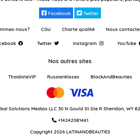
Facebook
Twitter
ommes-nous?
CGU
Charte qualité
Nous contacte
cebook
Twitter
Instagram
YouTube
Nos autres sites
ThaidateVIP
RussianKisses
BlackAndBeauties
bal Solutions Medias LLC 30 N Gould St Ste R Sheridan, WY 8
+14242081461
Copyright 2026 LATINANDBEAUTIES