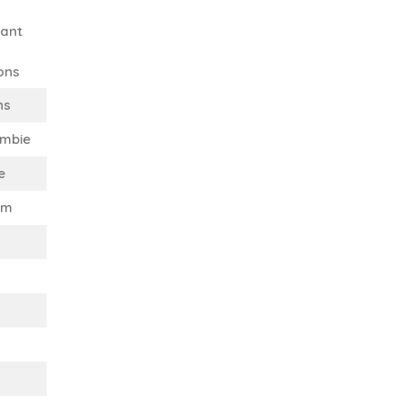
ant
ons
ns
mbie
e
cm