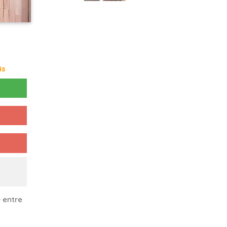
is
 entre