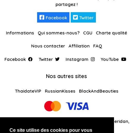
partagez !
Facebook
Twitter
Informations
Qui sommes-nous?
CGU
Charte qualité
Nous contacter
Affiliation
FAQ
Facebook
Twitter
Instagram
YouTube
Nos autres sites
ThaidateVIP
RussianKisses
BlackAndBeauties
Global Solutions Medias LLC 30 N Gould St Ste R Sheridan,
WY 82801
Ce site utilise des cookies pour vous