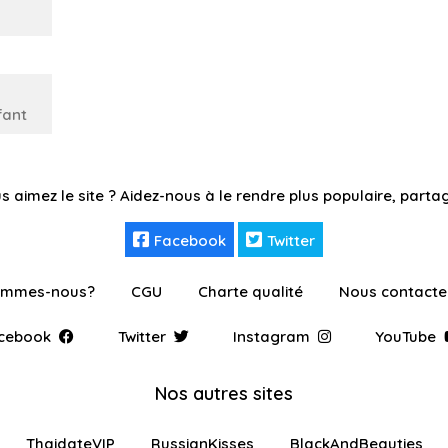
fant
s aimez le site ? Aidez-nous à le rendre plus populaire, partag
Facebook
Twitter
ommes-nous?
CGU
Charte qualité
Nous contacte
cebook
Twitter
Instagram
YouTube
Nos autres sites
ThaidateVIP
RussianKisses
BlackAndBeauties