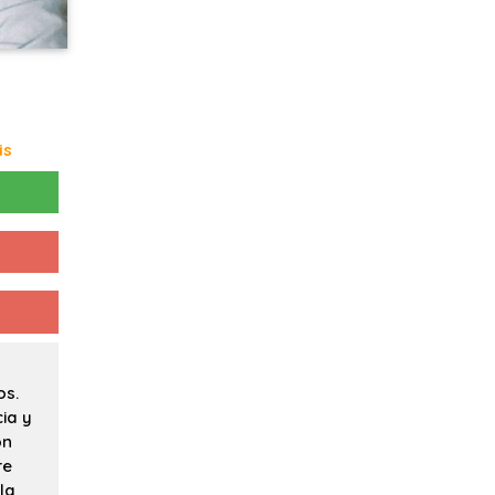
is
os.
ia y
on
re
la