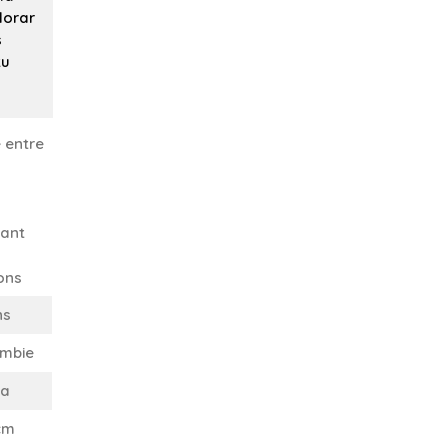
lorar
s
tu
 entre
ant
ons
ns
mbie
ba
cm