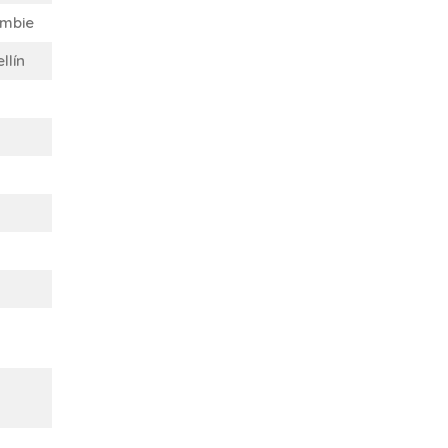
mbie
llín