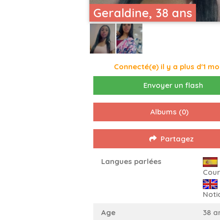
Geraldine, 38 ans
Connecté(e) il y a plus d'1 mo
Envoyer un flash
Albums
(0)
Partagez
Langues parlées
Cour
Noti
Age
38 a