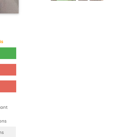
is
ant
ons
ns