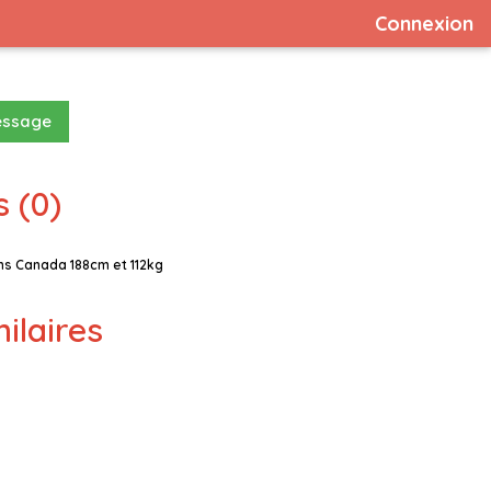
Connexion
essage
 (0)
s Canada 188cm et 112kg
milaires