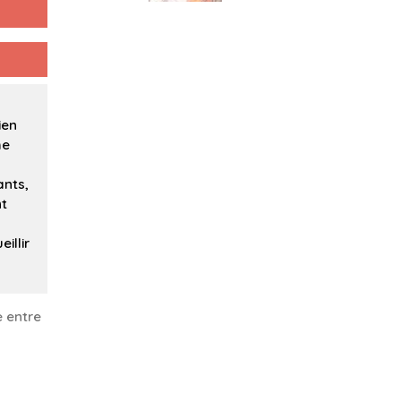
n
ien
he
ants,
nt
illir
 entre