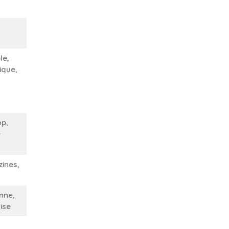
le,
ique,
op,
e
ines,
enne,
ise