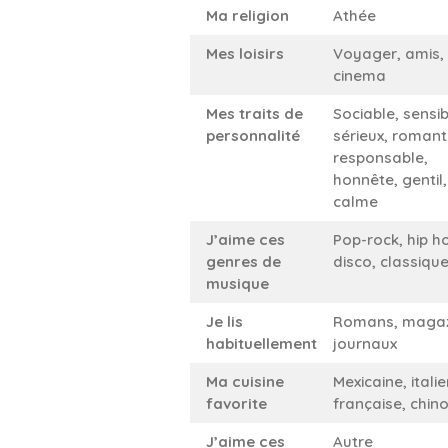
Ma religion
Athée
Mes loisirs
Voyager, amis,
cinema
Mes traits de
Sociable, sensib
personnalité
sérieux, romant
responsable,
honnête, gentil,
calme
J’aime ces
Pop-rock, hip h
genres de
disco, classiqu
musique
Je lis
Romans, magaz
habituellement
journaux
Ma cuisine
Mexicaine, itali
favorite
française, chino
J’aime ces
Autre