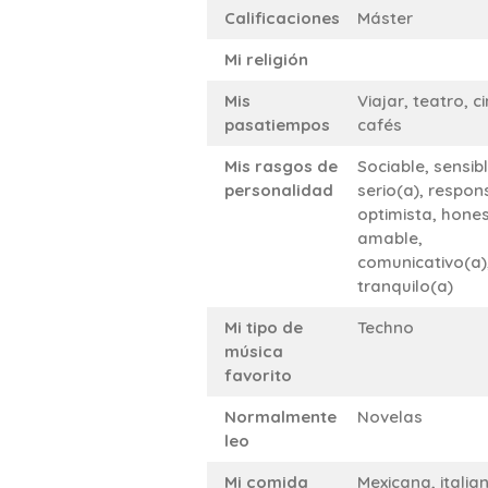
Calificaciones
Máster
Mi religión
Mis
Viajar, teatro, ci
pasatiempos
cafés
Mis rasgos de
Sociable, sensibl
personalidad
serio(a), respon
optimista, hones
amable,
comunicativo(a)
tranquilo(a)
Mi tipo de
Techno
música
favorito
Normalmente
Novelas
leo
Mi comida
Mexicana, italia