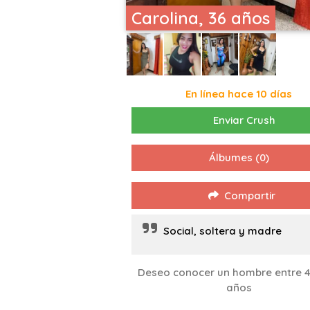
Carolina, 36 años
En línea hace 10 días
Enviar Crush
Álbumes
(0)
Compartir
Social, soltera y madre
Deseo conocer un hombre entre 4
años