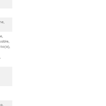
ne,
e,
sable,
to(a),
,
na,