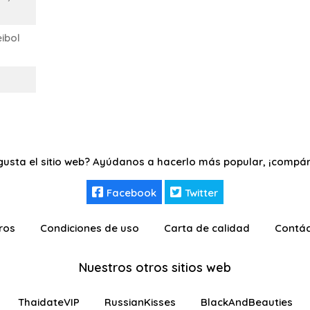
ibol
gusta el sitio web? Ayúdanos a hacerlo más popular, ¡compár
Facebook
Twitter
ros
Condiciones de uso
Carta de calidad
Contá
Nuestros otros sitios web
ThaidateVIP
RussianKisses
BlackAndBeauties