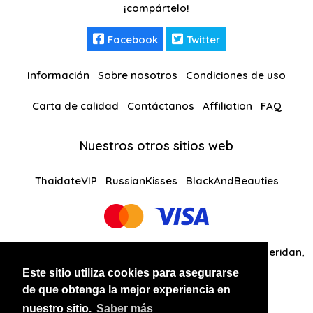
¡compártelo!
Facebook
Twitter
Información
Sobre nosotros
Condiciones de uso
Carta de calidad
Contáctanos
Affiliation
FAQ
Nuestros otros sitios web
ThaidateVIP
RussianKisses
BlackAndBeauties
Global Solutions Medias LLC 30 N Gould St Ste R Sheridan,
WY 82801
Este sitio utiliza cookies para asegurarse
de que obtenga la mejor experiencia en
+14242081461
nuestro sitio.
Saber más