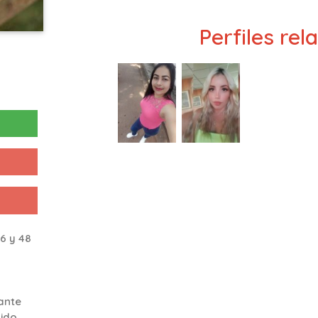
Perfiles re
6 y 48
iante
ido