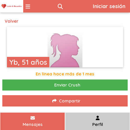
Iniciar sesión
Volver
Yb, 51 años
En línea hace más de 1 mes
Enviar Crush
Compartir
Mensajes
Perfil