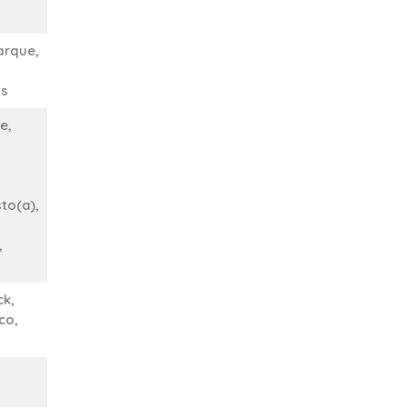
parque,
as
e,
to(a),
,
k,
co,