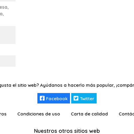
esa,
a,
gusta el sitio web? Ayúdanos a hacerlo más popular, ¡compár
Facebook
Twitter
ros
Condiciones de uso
Carta de calidad
Contá
Nuestros otros sitios web