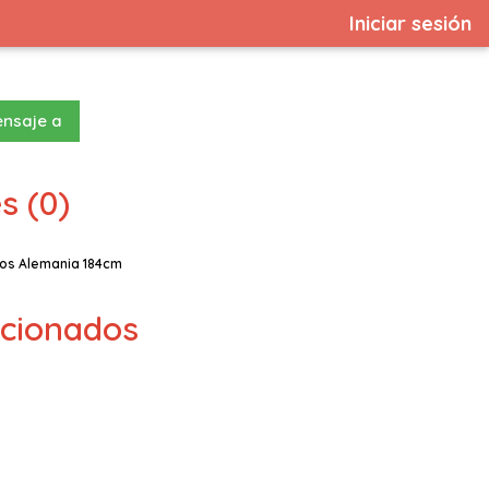
Iniciar sesión
ensaje a
s (0)
ños Alemania 184cm
lacionados