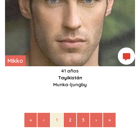
Mikko
41 años
Tayikistán
Munka-ljungby
«
‹
1
2
3
›
»