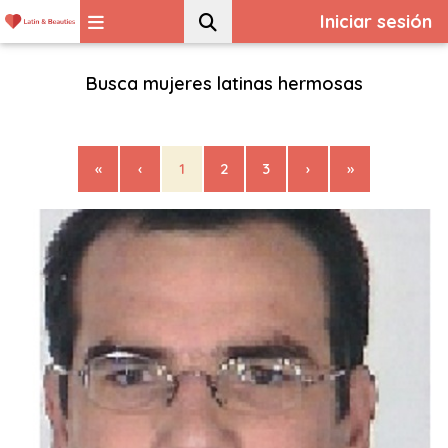
Iniciar sesión
Busca mujeres latinas hermosas
«
‹
1
2
3
›
»