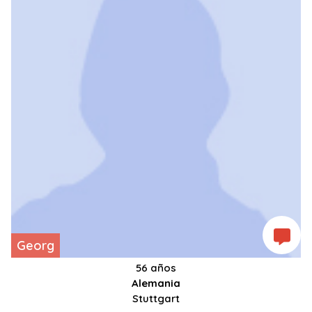
Georg
56 años
Alemania
Stuttgart