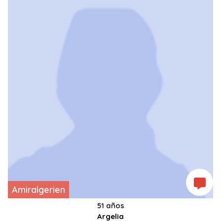
Amiralgerien
51 años
Argelia